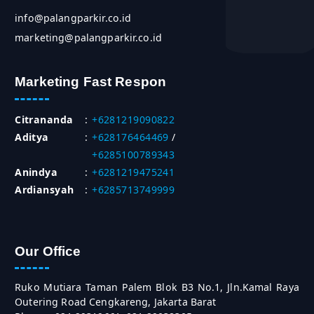
info@palangparkir.co.id
marketing@palangparkir.co.id
Marketing Fast Respon
Citrananda
:
+6281219090822
Aditya
:
+628176464469
/
+6285100789343
Anindya
:
+6281219475241
Ardiansyah
:
+6285713749999
Our Office
Ruko Mutiara Taman Palem Blok B3 No.1, Jln.Kamal Raya
Outering Road Cengkareng, Jakarta Barat